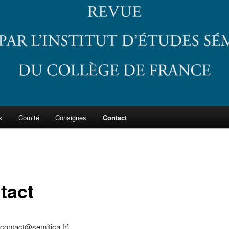
s
Comité
Consignes
Contact
tact
contact@semitica.fr
]