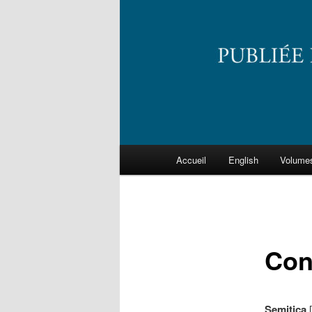
Menu
Accueil
English
Volume
principal
Con
Semitica
[